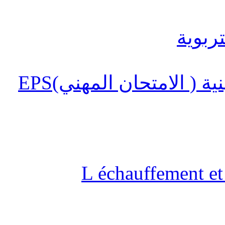
 ( الامتحان المهني)EPS
L échauffement et 