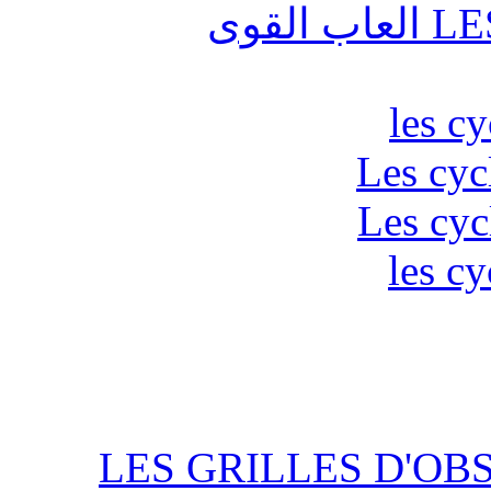
قوى
les c
Les cyc
Les cyc
les cy
LES GRILLES D'OB