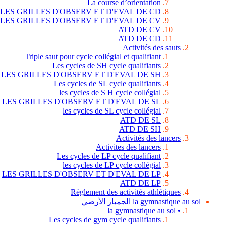
La course d’orientation
LES GRILLES D'OBSERV ET D'EVAL DE CD
LES GRILLES D'OBSERV ET D'EVAL DE CV
ATD DE CV
ATD DE CD
Activités des sauts
Triple saut pour cycle collégial et qualifiant
Les cycles de SH cycle qualifiants
LES GRILLES D'OBSERV ET D'EVAL DE SH
Les cycles de SL cycle qualifiants
les cycles de S H cycle collégial
LES GRILLES D'OBSERV ET D'EVAL DE SL
les cycles de SL cycle collégial
ATD DE SL
ATD DE SH
Activités des lancers
Activites des lancers
Les cycles de LP cycle qualifiant
les cycles de LP cycle collégial
LES GRILLES D'OBSERV ET D'EVAL DE LP
ATD DE LP
Règlement des activités athlétiques
la gymnastique au sol الجمباز الأرضي
• la gymnastique au sol
Les cycles de gym cycle qualifiants