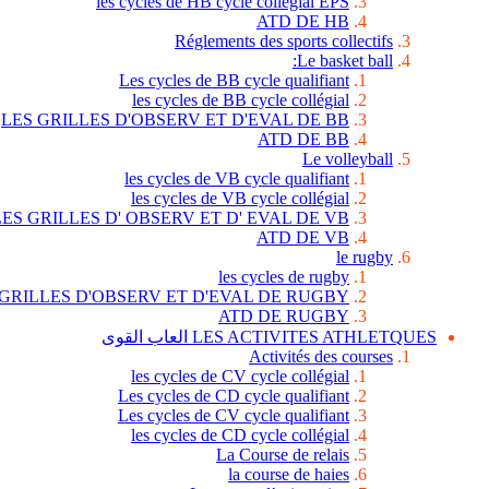
les cycles de HB cycle collégial EPS
ATD DE HB
Réglements des sports collectifs
Le basket ball:
Les cycles de BB cycle qualifiant
les cycles de BB cycle collégial
LES GRILLES D'OBSERV ET D'EVAL DE BB
ATD DE BB
Le volleyball
les cycles de VB cycle qualifiant
les cycles de VB cycle collégial
LES GRILLES D' OBSERV ET D' EVAL DE VB
ATD DE VB
le rugby
les cycles de rugby
 GRILLES D'OBSERV ET D'EVAL DE RUGBY
ATD DE RUGBY
LES ACTIVITES ATHLETQUES العاب القوى
Activités des courses
les cycles de CV cycle collégial
Les cycles de CD cycle qualifiant
Les cycles de CV cycle qualifiant
les cycles de CD cycle collégial
La Course de relais
la course de haies