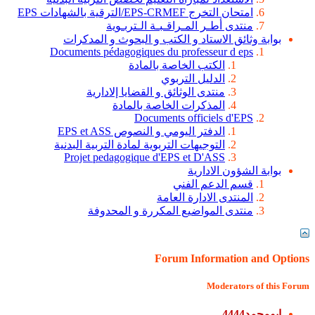
امتحان التخرج EPS-CRMEF/الترقية بالشهادات EPS
منتدى أطـر المـراقـبـة الـتربـوية
بوابة وثائق الاستاد و الكتب و البحوث و المدكرات
Documents pédagogiques du professeur d eps
الكتب الخاصة بالمادة
الدليل التربوي
منتدى الوثائق و القضايا إلادارية
المذكرات الخاصة بالمادة
Documents officiels d'EPS
الدفتر اليومي و النصوص EPS et ASS
التوجيهات التربوية لمادة التربية البدنية
Projet pedagogique d'EPS et D'ASS
بوابة الشؤون الادارية
قسم الدعم الفني
المنتدى الادارة العامة
منتدى المواضيع المكررة و المحدوفة
Forum Information and Options
Moderators of this Forum
ابومحمد4444
,