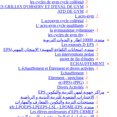
les cycles de gym cycle collégial
ES GRILLES D'OBSERV ET D'EVAL DE GYM
ATD DE GYM
L acro-gym
L acrogym cycle collégial
L' acro-gym cycle qualifiants
•la gymnastique rythmique
les cycles de gym rhy
منتدى 10000 اطار و الندوات التربوية
Les exposés D EPS
منتدى امتحانات الكفاءة المهنية ( الامتحان المهني)EPS
Les interventions pedag
projet de fin d'études
ECHAUFFEMENT
L échauffement et Étirement et divers activites
Echauffement
Etirement - stretching
(PPG) et (PPS)
Divers Activités
مراكز جهوية لمهن التربية والتكوين EPS
الاختبارات الشفوية للتربية البدنية و الرياضية
مستجدات التربية والتكوين -المعارف والمهارات
منتدى irfc.LPQEPS-LPEEPS-LSL - LPQME-EPS
Les élèves professeurs d’EPS CRMEF
الاستعداد لمباراة التعليم تخصص التربية البدنية