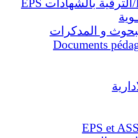
ـوية
البحوث و المدكرات
Documents pédago
دارية