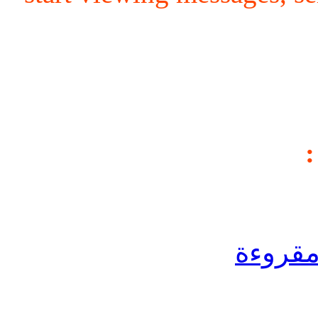
مقروءة