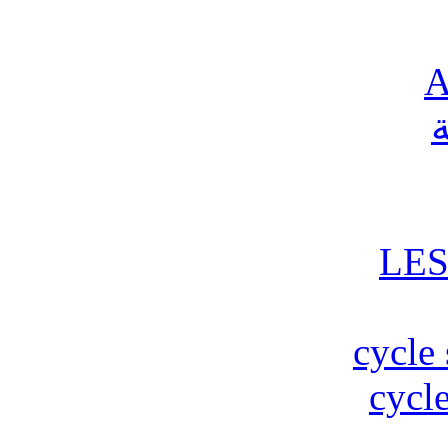
A
ة
LES
cycle 
cycle