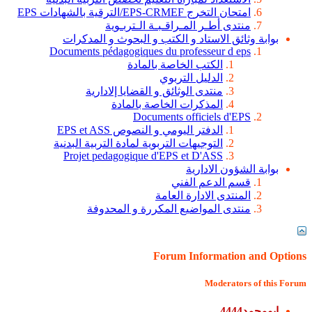
امتحان التخرج EPS-CRMEF/الترقية بالشهادات EPS
منتدى أطـر المـراقـبـة الـتربـوية
بوابة وثائق الاستاد و الكتب و البحوث و المدكرات
Documents pédagogiques du professeur d eps
الكتب الخاصة بالمادة
الدليل التربوي
منتدى الوثائق و القضايا إلادارية
المذكرات الخاصة بالمادة
Documents officiels d'EPS
الدفتر اليومي و النصوص EPS et ASS
التوجيهات التربوية لمادة التربية البدنية
Projet pedagogique d'EPS et D'ASS
بوابة الشؤون الادارية
قسم الدعم الفني
المنتدى الادارة العامة
منتدى المواضيع المكررة و المحدوفة
Forum Information and Options
Moderators of this Forum
ابومحمد4444
,