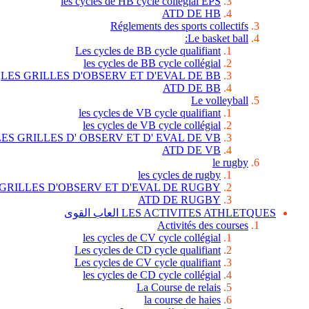
les cycles de HB cycle collégial EPS
ATD DE HB
Réglements des sports collectifs
Le basket ball:
Les cycles de BB cycle qualifiant
les cycles de BB cycle collégial
LES GRILLES D'OBSERV ET D'EVAL DE BB
ATD DE BB
Le volleyball
les cycles de VB cycle qualifiant
les cycles de VB cycle collégial
LES GRILLES D' OBSERV ET D' EVAL DE VB
ATD DE VB
le rugby
les cycles de rugby
 GRILLES D'OBSERV ET D'EVAL DE RUGBY
ATD DE RUGBY
LES ACTIVITES ATHLETQUES العاب القوى
Activités des courses
les cycles de CV cycle collégial
Les cycles de CD cycle qualifiant
Les cycles de CV cycle qualifiant
les cycles de CD cycle collégial
La Course de relais
la course de haies