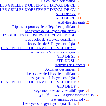
La course d’orientation
LES GRILLES D'OBSERV ET D'EVAL DE CD
LES GRILLES D'OBSERV ET D'EVAL DE CV
ATD DE CV
ATD DE CD
Activités des sauts
Triple saut pour cycle collégial et qualifiant
Les cycles de SH cycle qualifiants
LES GRILLES D'OBSERV ET D'EVAL DE SH
Les cycles de SL cycle qualifiants
les cycles de S H cycle collégial
LES GRILLES D'OBSERV ET D'EVAL DE SL
les cycles de SL cycle collégial
ATD DE SL
ATD DE SH
Activités des lancers
Activites des lancers
Les cycles de LP cycle qualifiant
les cycles de LP cycle collégial
LES GRILLES D'OBSERV ET D'EVAL DE LP
ATD DE LP
Règlement des activités athlétiques
la gymnastique au sol الجمباز الأرضي
• la gymnastique au sol
Les cycles de gym cycle qualifiants