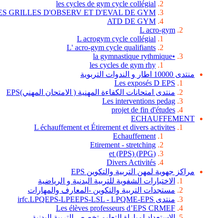
les cycles de gym cycle collégial
ES GRILLES D'OBSERV ET D'EVAL DE GYM
ATD DE GYM
L acro-gym
L acrogym cycle collégial
L' acro-gym cycle qualifiants
•la gymnastique rythmique
les cycles de gym rhy
منتدى 10000 اطار و الندوات التربوية
Les exposés D EPS
منتدى امتحانات الكفاءة المهنية ( الامتحان المهني)EPS
Les interventions pedag
projet de fin d'études
ECHAUFFEMENT
L échauffement et Étirement et divers activites
Echauffement
Etirement - stretching
(PPG) et (PPS)
Divers Activités
مراكز جهوية لمهن التربية والتكوين EPS
الاختبارات الشفوية للتربية البدنية و الرياضية
مستجدات التربية والتكوين -المعارف والمهارات
منتدى irfc.LPQEPS-LPEEPS-LSL - LPQME-EPS
Les élèves professeurs d’EPS CRMEF
الاستعداد لمباراة التعليم تخصص التربية البدنية