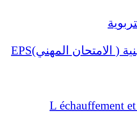
 ( الامتحان المهني)EPS
L échauffement et 