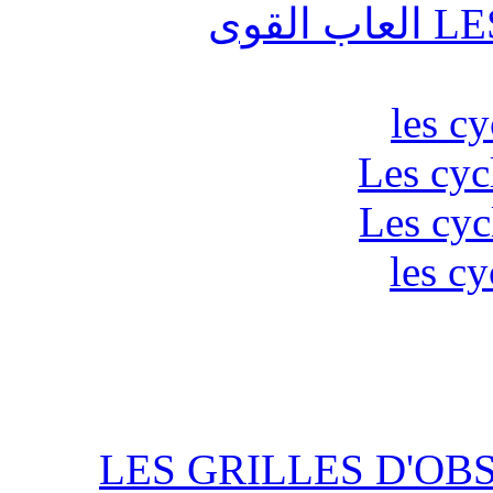
قوى
les c
Les cyc
Les cyc
les cy
LES GRILLES D'OB