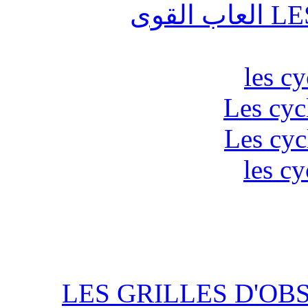
قوى
les c
Les cyc
Les cyc
les cy
LES GRILLES D'OB