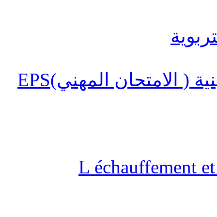
 ( الامتحان المهني)EPS
L échauffement et 