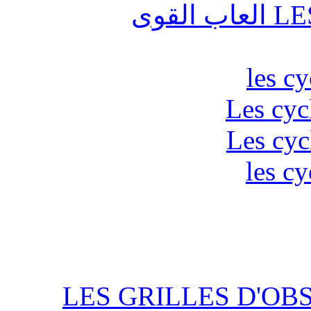
قوى
les c
Les cyc
Les cyc
les cy
LES GRILLES D'OB