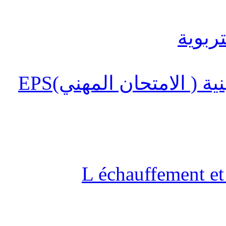
 ( الامتحان المهني)EPS
L échauffement et 