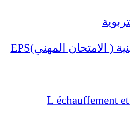
 ( الامتحان المهني)EPS
L échauffement et 