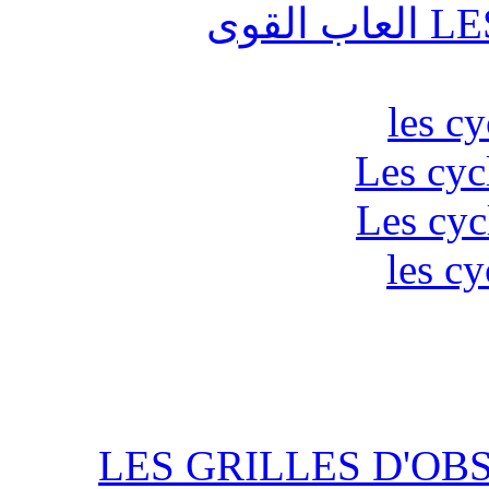
قوى
les c
Les cyc
Les cyc
les cy
LES GRILLES D'OB