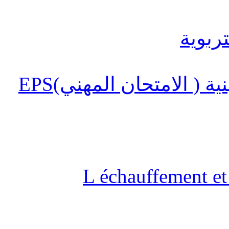
 ( الامتحان المهني)EPS
L échauffement et 