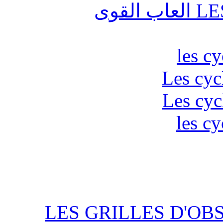
قوى
les c
Les cyc
Les cyc
les cy
LES GRILLES D'OB