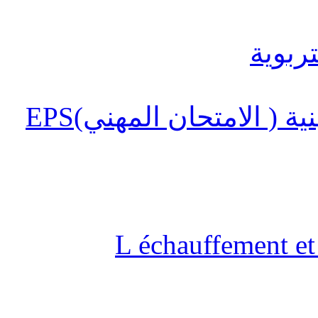
 ( الامتحان المهني)EPS
L échauffement et 