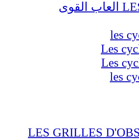
قوى
les c
Les cyc
Les cyc
les cy
LES GRILLES D'OB