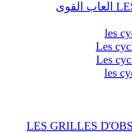
قوى
les c
Les cyc
Les cyc
les cy
LES GRILLES D'OB