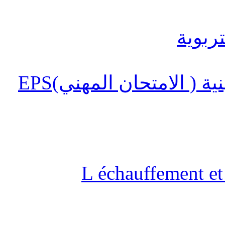
 ( الامتحان المهني)EPS
L échauffement et 