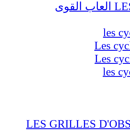
قوى
les c
Les cyc
Les cyc
les cy
LES GRILLES D'OB