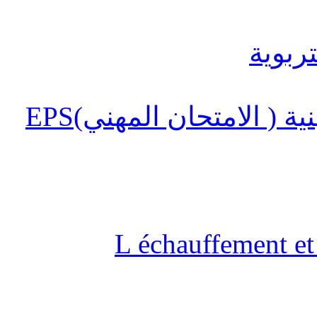
 ( الامتحان المهني)EPS
L échauffement et 