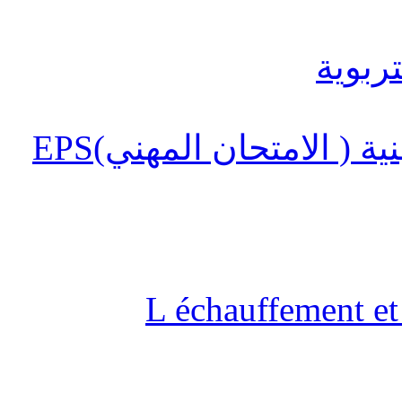
 ( الامتحان المهني)EPS
L échauffement et 