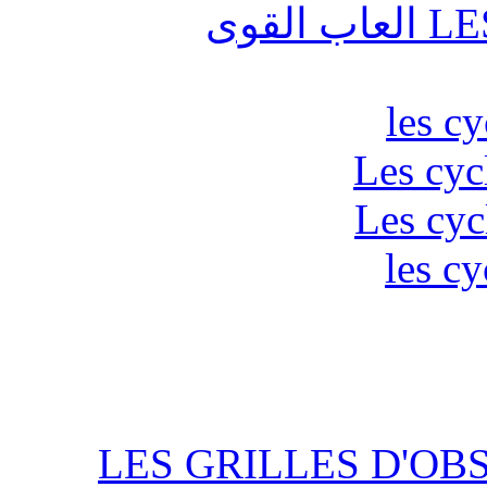
قوى
les c
Les cyc
Les cyc
les cy
LES GRILLES D'OB