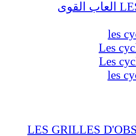
قوى
les c
Les cyc
Les cyc
les cy
LES GRILLES D'OB