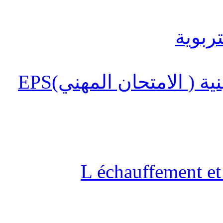
 ( الامتحان المهني)EPS
L échauffement et 