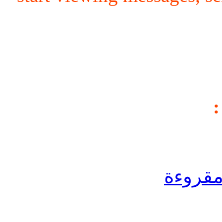
مقروءة