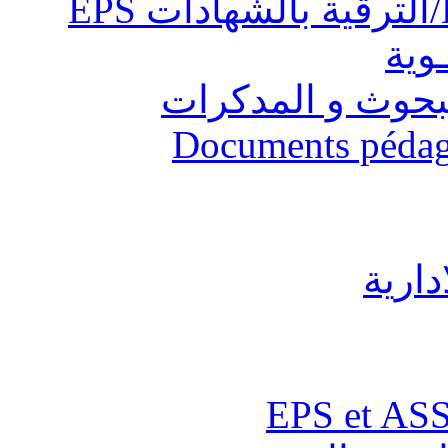
ـوية
البحوث و المدكرات
Documents pédago
دارية