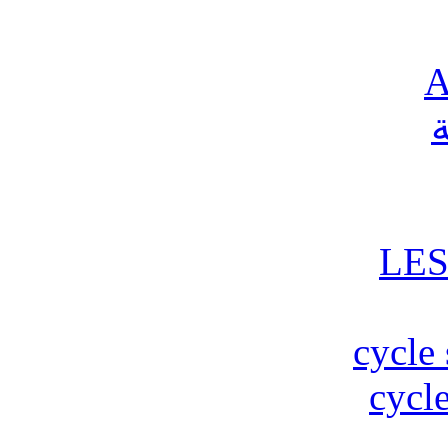
A
ة
LES
cycle 
cycle