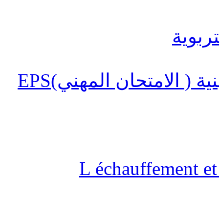
 ( الامتحان المهني)EPS
L échauffement et 