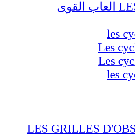
قوى
les c
Les cyc
Les cyc
les cy
LES GRILLES D'OB