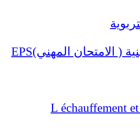
 ( الامتحان المهني)EPS
L échauffement et 