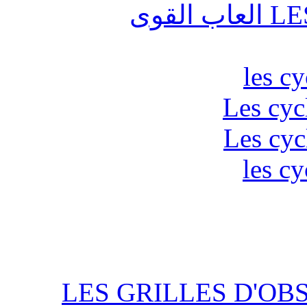
قوى
les c
Les cyc
Les cyc
les cy
LES GRILLES D'OB