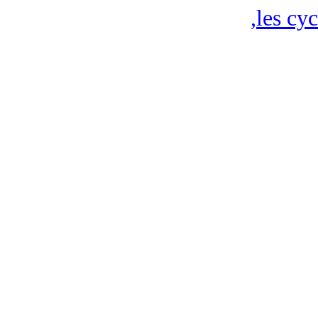
,
les cy