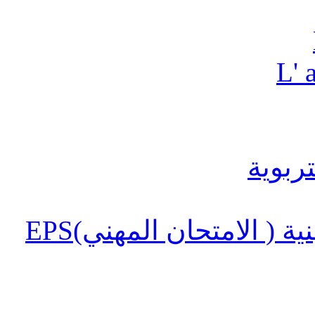
L' 
 ( الامتحان المهني)EPS