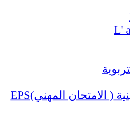
L' 
 ( الامتحان المهني)EPS