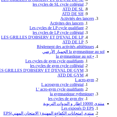
les cycles de SL cycle collégial
ATD DE SL
ATD DE SH
Activités des lancers
Activites des lancers
Les cycles de LP cycle qualifiant
les cycles de LP cycle collégial
LES GRILLES D'OBSERV ET D'EVAL DE LP
ATD DE LP
Règlement des activités athlétiques
la gymnastique au sol الجمباز الأرضي
• la gymnastique au sol
Les cycles de gym cycle qualifiants
les cycles de gym cycle collégial
ES GRILLES D'OBSERV ET D'EVAL DE GYM
ATD DE GYM
L acro-gym
L acrogym cycle collégial
L' acro-gym cycle qualifiants
•la gymnastique rythmique
les cycles de gym rhy
منتدى 10000 اطار و الندوات التربوية
Les exposés D EPS
منتدى امتحانات الكفاءة المهنية ( الامتحان المهني)EPS