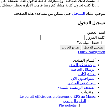
ليست لديك صلاحية أو إمتيازات كافية لدخول هذه الصفحة. هل 
إذا كنت تحاول كتابة مشاركة, ربما قامت الإدارة بحظر حسابك , أ
يتوجب عليك
التسجيل
حتى تتمكن من مشاهدة هذه الصفحة.
تسجيل الدخول
اسم العضو:
كلمة المرور:
حفظ البيانات؟
Quick Navigation
أقسام المنتدى
لوحة تحكم العضو
الرسائل الخاصة
الاشتراكات
المتواجدون الآن
البحث في المنتدى
الصفحة الرئيسية للمنتدى
المنتديات
Le portail officiel des professeurs d’EPS au Maroc
الطب الرياضي
Physiologie