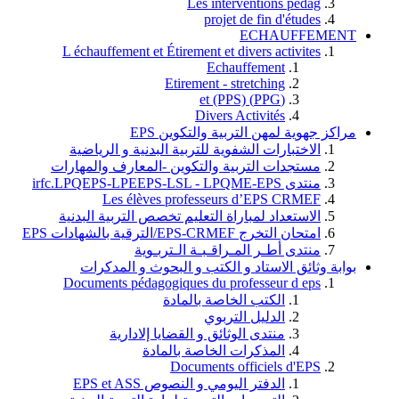
Les interventions pedag
projet de fin d'études
ECHAUFFEMENT
L échauffement et Étirement et divers activites
Echauffement
Etirement - stretching
(PPG) et (PPS)
Divers Activités
مراكز جهوية لمهن التربية والتكوين EPS
الاختبارات الشفوية للتربية البدنية و الرياضية
مستجدات التربية والتكوين -المعارف والمهارات
منتدى irfc.LPQEPS-LPEEPS-LSL - LPQME-EPS
Les élèves professeurs d’EPS CRMEF
الاستعداد لمباراة التعليم تخصص التربية البدنية
امتحان التخرج EPS-CRMEF/الترقية بالشهادات EPS
منتدى أطـر المـراقـبـة الـتربـوية
بوابة وثائق الاستاد و الكتب و البحوث و المدكرات
Documents pédagogiques du professeur d eps
الكتب الخاصة بالمادة
الدليل التربوي
منتدى الوثائق و القضايا إلادارية
المذكرات الخاصة بالمادة
Documents officiels d'EPS
الدفتر اليومي و النصوص EPS et ASS