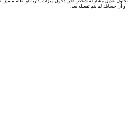
تحاول تعديل مشاركة شخص آخر, دخول ميزات إدارية أو نظام متميز آ
و أن حسابك لم يتم تفعيله بعد.