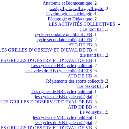
Anatomie et Biomecanique
علوم التربية البدنية و الرياضة
Psychologie et sociologie
Pédagogie et Didactique
LES ACTIVITÉS COLLECTIVES
Le foot-ball :
cycle secondaire qualifiant : FB
cycle secondaire collégial : FB
ATD DE FB
LES GRILLES D' OBSERV ET D' EVAL DE FB
Le hand ball:
LES GRILLES D' OBSERV ET D' EVAL DE HB
Les cycles de HB cycle qualifiant
les cycles de HB cycle collégial EPS
ATD DE HB
Réglements des sports collectifs
Le basket ball:
Les cycles de BB cycle qualifiant
les cycles de BB cycle collégial
LES GRILLES D'OBSERV ET D'EVAL DE BB
ATD DE BB
Le volleyball
les cycles de VB cycle qualifiant
les cycles de VB cycle collégial
LES GRILLES D' OBSERV ET D' EVAL DE VB