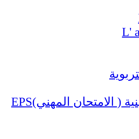
L' 
 ( الامتحان المهني)EPS