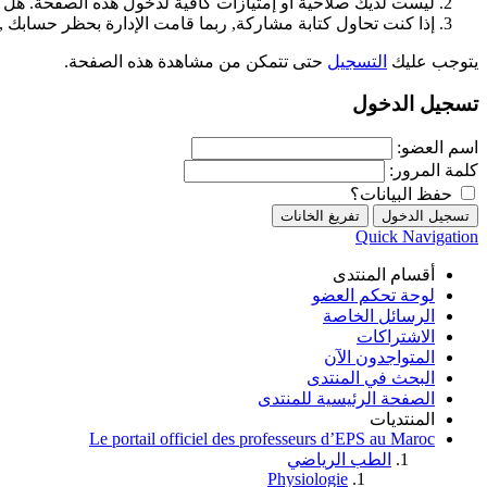
ليست لديك صلاحية أو إمتيازات كافية لدخول هذه الصفحة. هل 
إذا كنت تحاول كتابة مشاركة, ربما قامت الإدارة بحظر حسابك , أ
يتوجب عليك
التسجيل
حتى تتمكن من مشاهدة هذه الصفحة.
تسجيل الدخول
اسم العضو:
كلمة المرور:
حفظ البيانات؟
Quick Navigation
أقسام المنتدى
لوحة تحكم العضو
الرسائل الخاصة
الاشتراكات
المتواجدون الآن
البحث في المنتدى
الصفحة الرئيسية للمنتدى
المنتديات
Le portail officiel des professeurs d’EPS au Maroc
الطب الرياضي
Physiologie