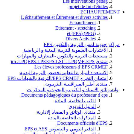
Les interventions pedag
projet de fin d'études
ECHAUFFEMENT
L échauffement et Étirement et divers activites
Echauffement
Etirement - stretching
(PPG) et (PPS)
Divers Activités
مراكز جهوية لمهن التربية والتكوين EPS
الاختبارات الشفوية للتربية البدنية و الرياضية
مستجدات التربية والتكوين -المعارف والمهارات
منتدى irfc.LPQEPS-LPEEPS-LSL - LPQME-EPS
Les élèves professeurs d’EPS CRMEF
الاستعداد لمباراة التعليم تخصص التربية البدنية
امتحان التخرج EPS-CRMEF/الترقية بالشهادات EPS
منتدى أطـر المـراقـبـة الـتربـوية
بوابة وثائق الاستاد و الكتب و البحوث و المدكرات
Documents pédagogiques du professeur d eps
الكتب الخاصة بالمادة
الدليل التربوي
منتدى الوثائق و القضايا إلادارية
المذكرات الخاصة بالمادة
Documents officiels d'EPS
الدفتر اليومي و النصوص EPS et ASS