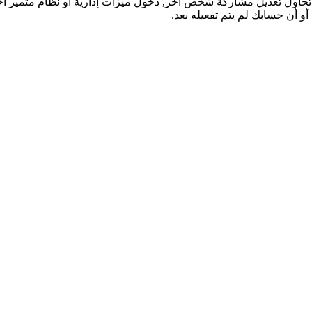
تحاول تعديل مشاركة شخص آخر, دخول ميزات إدارية أو نظام متميز آ
و أن حسابك لم يتم تفعيله بعد.