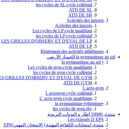
les cycles de SL cycle collégial
ATD DE SL
ATD DE SH
Activités des lancers
Activites des lancers
Les cycles de LP cycle qualifiant
les cycles de LP cycle collégial
LES GRILLES D'OBSERV ET D'EVAL DE LP
ATD DE LP
Règlement des activités athlétiques
la gymnastique au sol الجمباز الأرضي
• la gymnastique au sol
Les cycles de gym cycle qualifiants
les cycles de gym cycle collégial
ES GRILLES D'OBSERV ET D'EVAL DE GYM
ATD DE GYM
L acro-gym
L acrogym cycle collégial
L' acro-gym cycle qualifiants
•la gymnastique rythmique
les cycles de gym rhy
منتدى 10000 اطار و الندوات التربوية
Les exposés D EPS
منتدى امتحانات الكفاءة المهنية ( الامتحان المهني)EPS