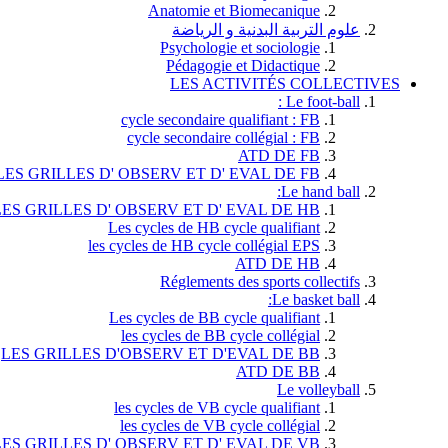
Anatomie et Biomecanique
علوم التربية البدنية و الرياضة
Psychologie et sociologie
Pédagogie et Didactique
LES ACTIVITÉS COLLECTIVES
Le foot-ball :
cycle secondaire qualifiant : FB
cycle secondaire collégial : FB
ATD DE FB
LES GRILLES D' OBSERV ET D' EVAL DE FB
Le hand ball:
LES GRILLES D' OBSERV ET D' EVAL DE HB
Les cycles de HB cycle qualifiant
les cycles de HB cycle collégial EPS
ATD DE HB
Réglements des sports collectifs
Le basket ball:
Les cycles de BB cycle qualifiant
les cycles de BB cycle collégial
LES GRILLES D'OBSERV ET D'EVAL DE BB
ATD DE BB
Le volleyball
les cycles de VB cycle qualifiant
les cycles de VB cycle collégial
LES GRILLES D' OBSERV ET D' EVAL DE VB