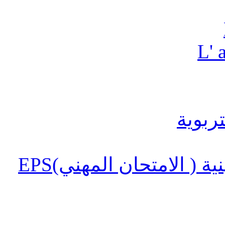
L' 
 ( الامتحان المهني)EPS