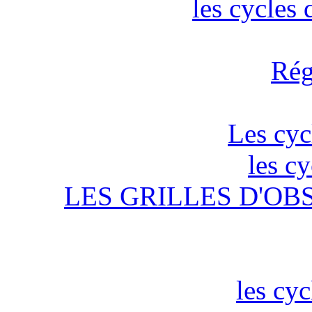
les cycles
Rég
Les cyc
les c
LES GRILLES D'OB
les cyc