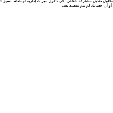
تحاول تعديل مشاركة شخص آخر, دخول ميزات إدارية أو نظام متميز آ
و أن حسابك لم يتم تفعيله بعد.