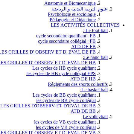
Anatomie et Biomecanique
علوم التربية البدنية و الرياضة
Psychologie et sociologie
Pédagogie et Didactique
LES ACTIVITÉS COLLECTIVES
Le foot-ball :
cycle secondaire qualifiant : FB
cycle secondaire collégial : FB
ATD DE FB
LES GRILLES D' OBSERV ET D' EVAL DE FB
Le hand ball:
LES GRILLES D' OBSERV ET D' EVAL DE HB
Les cycles de HB cycle qualifiant
les cycles de HB cycle collégial EPS
ATD DE HB
Réglements des sports collectifs
Le basket ball:
Les cycles de BB cycle qualifiant
les cycles de BB cycle collégial
LES GRILLES D'OBSERV ET D'EVAL DE BB
ATD DE BB
Le volleyball
les cycles de VB cycle qualifiant
les cycles de VB cycle collégial
LES GRILLES D' OBSERV ET D' EVAL DE VB