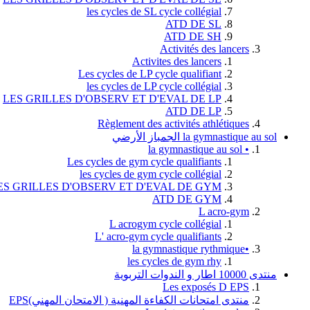
les cycles de SL cycle collégial
ATD DE SL
ATD DE SH
Activités des lancers
Activites des lancers
Les cycles de LP cycle qualifiant
les cycles de LP cycle collégial
LES GRILLES D'OBSERV ET D'EVAL DE LP
ATD DE LP
Règlement des activités athlétiques
la gymnastique au sol الجمباز الأرضي
• la gymnastique au sol
Les cycles de gym cycle qualifiants
les cycles de gym cycle collégial
ES GRILLES D'OBSERV ET D'EVAL DE GYM
ATD DE GYM
L acro-gym
L acrogym cycle collégial
L' acro-gym cycle qualifiants
•la gymnastique rythmique
les cycles de gym rhy
منتدى 10000 اطار و الندوات التربوية
Les exposés D EPS
منتدى امتحانات الكفاءة المهنية ( الامتحان المهني)EPS