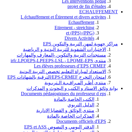
Les interventions pedag
projet de fin d'études
ECHAUFFEMENT
L échauffement et Étirement et divers activites
Echauffement
Etirement - stretching
(PPG) et (PPS)
Divers Activités
مراكز جهوية لمهن التربية والتكوين EPS
الاختبارات الشفوية للتربية البدنية و الرياضية
مستجدات التربية والتكوين -المعارف والمهارات
منتدى irfc.LPQEPS-LPEEPS-LSL - LPQME-EPS
Les élèves professeurs d’EPS CRMEF
الاستعداد لمباراة التعليم تخصص التربية البدنية
امتحان التخرج EPS-CRMEF/الترقية بالشهادات EPS
منتدى أطـر المـراقـبـة الـتربـوية
بوابة وثائق الاستاد و الكتب و البحوث و المدكرات
Documents pédagogiques du professeur d eps
الكتب الخاصة بالمادة
الدليل التربوي
منتدى الوثائق و القضايا إلادارية
المذكرات الخاصة بالمادة
Documents officiels d'EPS
الدفتر اليومي و النصوص EPS et ASS