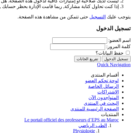
ليست لديك صلاحية أو إمتيازات كافية لدخول هذه الصفحة. هل 
إذا كنت تحاول كتابة مشاركة, ربما قامت الإدارة بحظر حسابك , أ
يتوجب عليك
التسجيل
حتى تتمكن من مشاهدة هذه الصفحة.
تسجيل الدخول
اسم العضو:
كلمة المرور:
حفظ البيانات؟
Quick Navigation
أقسام المنتدى
لوحة تحكم العضو
الرسائل الخاصة
الاشتراكات
المتواجدون الآن
البحث في المنتدى
الصفحة الرئيسية للمنتدى
المنتديات
Le portail officiel des professeurs d’EPS au Maroc
الطب الرياضي
Physiologie