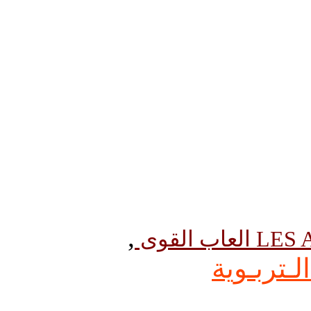
,
 القوى
لـتربـوية