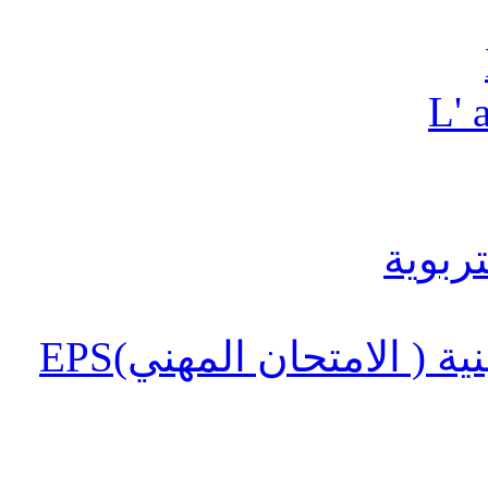
L' 
 ( الامتحان المهني)EPS