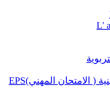
L' 
 ( الامتحان المهني)EPS