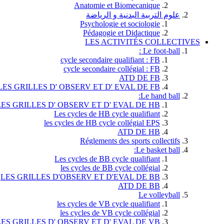
Anatomie et Biomecanique
علوم التربية البدنية و الرياضة
Psychologie et sociologie
Pédagogie et Didactique
LES ACTIVITÉS COLLECTIVES
Le foot-ball :
cycle secondaire qualifiant : FB
cycle secondaire collégial : FB
ATD DE FB
LES GRILLES D' OBSERV ET D' EVAL DE FB
Le hand ball:
LES GRILLES D' OBSERV ET D' EVAL DE HB
Les cycles de HB cycle qualifiant
les cycles de HB cycle collégial EPS
ATD DE HB
Réglements des sports collectifs
Le basket ball:
Les cycles de BB cycle qualifiant
les cycles de BB cycle collégial
LES GRILLES D'OBSERV ET D'EVAL DE BB
ATD DE BB
Le volleyball
les cycles de VB cycle qualifiant
les cycles de VB cycle collégial
LES GRILLES D' OBSERV ET D' EVAL DE VB