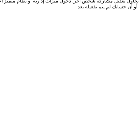
تحاول تعديل مشاركة شخص آخر, دخول ميزات إدارية أو نظام متميز آ
و أن حسابك لم يتم تفعيله بعد.