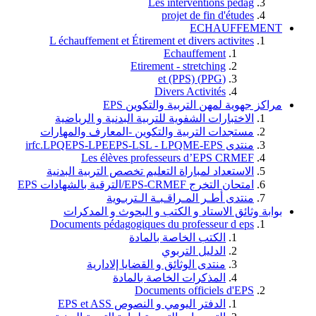
Les interventions pedag
projet de fin d'études
ECHAUFFEMENT
L échauffement et Étirement et divers activites
Echauffement
Etirement - stretching
(PPG) et (PPS)
Divers Activités
مراكز جهوية لمهن التربية والتكوين EPS
الاختبارات الشفوية للتربية البدنية و الرياضية
مستجدات التربية والتكوين -المعارف والمهارات
منتدى irfc.LPQEPS-LPEEPS-LSL - LPQME-EPS
Les élèves professeurs d’EPS CRMEF
الاستعداد لمباراة التعليم تخصص التربية البدنية
امتحان التخرج EPS-CRMEF/الترقية بالشهادات EPS
منتدى أطـر المـراقـبـة الـتربـوية
بوابة وثائق الاستاد و الكتب و البحوث و المدكرات
Documents pédagogiques du professeur d eps
الكتب الخاصة بالمادة
الدليل التربوي
منتدى الوثائق و القضايا إلادارية
المذكرات الخاصة بالمادة
Documents officiels d'EPS
الدفتر اليومي و النصوص EPS et ASS