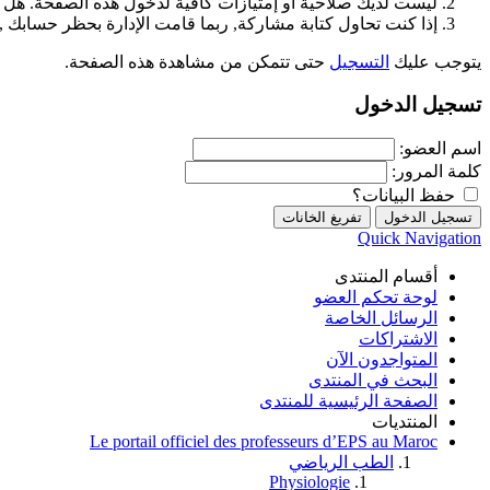
ليست لديك صلاحية أو إمتيازات كافية لدخول هذه الصفحة. هل 
إذا كنت تحاول كتابة مشاركة, ربما قامت الإدارة بحظر حسابك , أ
يتوجب عليك
التسجيل
حتى تتمكن من مشاهدة هذه الصفحة.
تسجيل الدخول
اسم العضو:
كلمة المرور:
حفظ البيانات؟
Quick Navigation
أقسام المنتدى
لوحة تحكم العضو
الرسائل الخاصة
الاشتراكات
المتواجدون الآن
البحث في المنتدى
الصفحة الرئيسية للمنتدى
المنتديات
Le portail officiel des professeurs d’EPS au Maroc
الطب الرياضي
Physiologie