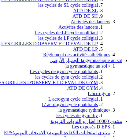
les cycles de SL cycle collégial
ATD DE SL
ATD DE SH
Activités des lancers
Activites des lancers
Les cycles de LP cycle qualifiant
les cycles de LP cycle collégial
LES GRILLES D'OBSERV ET D'EVAL DE LP
ATD DE LP
Règlement des activités athlétiques
la gymnastique au sol الجمباز الأرضي
• la gymnastique au sol
Les cycles de gym cycle qualifiants
les cycles de gym cycle collégial
ES GRILLES D'OBSERV ET D'EVAL DE GYM
ATD DE GYM
L acro-gym
L acrogym cycle collégial
L' acro-gym cycle qualifiants
•la gymnastique rythmique
les cycles de gym rhy
منتدى 10000 اطار و الندوات التربوية
Les exposés D EPS
منتدى امتحانات الكفاءة المهنية ( الامتحان المهني)EPS