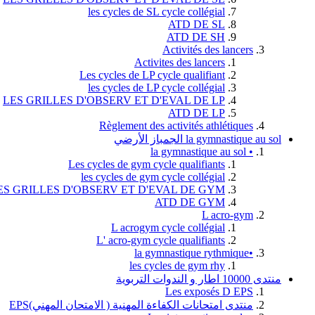
les cycles de SL cycle collégial
ATD DE SL
ATD DE SH
Activités des lancers
Activites des lancers
Les cycles de LP cycle qualifiant
les cycles de LP cycle collégial
LES GRILLES D'OBSERV ET D'EVAL DE LP
ATD DE LP
Règlement des activités athlétiques
la gymnastique au sol الجمباز الأرضي
• la gymnastique au sol
Les cycles de gym cycle qualifiants
les cycles de gym cycle collégial
ES GRILLES D'OBSERV ET D'EVAL DE GYM
ATD DE GYM
L acro-gym
L acrogym cycle collégial
L' acro-gym cycle qualifiants
•la gymnastique rythmique
les cycles de gym rhy
منتدى 10000 اطار و الندوات التربوية
Les exposés D EPS
منتدى امتحانات الكفاءة المهنية ( الامتحان المهني)EPS