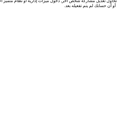
تحاول تعديل مشاركة شخص آخر, دخول ميزات إدارية أو نظام متميز آ
و أن حسابك لم يتم تفعيله بعد.