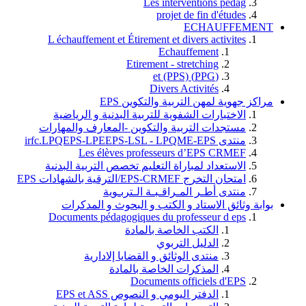
Les interventions pedag
projet de fin d'études
ECHAUFFEMENT
L échauffement et Étirement et divers activites
Echauffement
Etirement - stretching
(PPG) et (PPS)
Divers Activités
مراكز جهوية لمهن التربية والتكوين EPS
الاختبارات الشفوية للتربية البدنية و الرياضية
مستجدات التربية والتكوين -المعارف والمهارات
منتدى irfc.LPQEPS-LPEEPS-LSL - LPQME-EPS
Les élèves professeurs d’EPS CRMEF
الاستعداد لمباراة التعليم تخصص التربية البدنية
امتحان التخرج EPS-CRMEF/الترقية بالشهادات EPS
منتدى أطـر المـراقـبـة الـتربـوية
بوابة وثائق الاستاد و الكتب و البحوث و المدكرات
Documents pédagogiques du professeur d eps
الكتب الخاصة بالمادة
الدليل التربوي
منتدى الوثائق و القضايا إلادارية
المذكرات الخاصة بالمادة
Documents officiels d'EPS
الدفتر اليومي و النصوص EPS et ASS