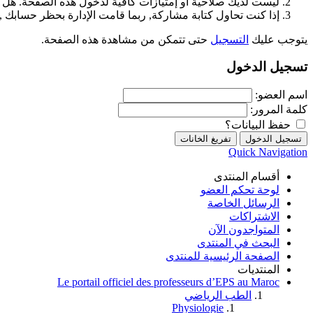
ليست لديك صلاحية أو إمتيازات كافية لدخول هذه الصفحة. هل 
إذا كنت تحاول كتابة مشاركة, ربما قامت الإدارة بحظر حسابك , أ
يتوجب عليك
التسجيل
حتى تتمكن من مشاهدة هذه الصفحة.
تسجيل الدخول
اسم العضو:
كلمة المرور:
حفظ البيانات؟
Quick Navigation
أقسام المنتدى
لوحة تحكم العضو
الرسائل الخاصة
الاشتراكات
المتواجدون الآن
البحث في المنتدى
الصفحة الرئيسية للمنتدى
المنتديات
Le portail officiel des professeurs d’EPS au Maroc
الطب الرياضي
Physiologie