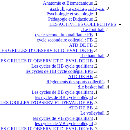
Anatomie et Biomecanique
علوم التربية البدنية و الرياضة
Psychologie et sociologie
Pédagogie et Didactique
LES ACTIVITÉS COLLECTIVES
Le foot-ball :
cycle secondaire qualifiant : FB
cycle secondaire collégial : FB
ATD DE FB
LES GRILLES D' OBSERV ET D' EVAL DE FB
Le hand ball:
LES GRILLES D' OBSERV ET D' EVAL DE HB
Les cycles de HB cycle qualifiant
les cycles de HB cycle collégial EPS
ATD DE HB
Réglements des sports collectifs
Le basket ball:
Les cycles de BB cycle qualifiant
les cycles de BB cycle collégial
LES GRILLES D'OBSERV ET D'EVAL DE BB
ATD DE BB
Le volleyball
les cycles de VB cycle qualifiant
les cycles de VB cycle collégial
LES GRILLES D' OBSERV ET D' EVAL DE VB