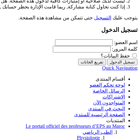
ليست لديك صلاحية أو إمتيازات كافية لدخول هذه الصفحة. هل 
إذا كنت تحاول كتابة مشاركة, ربما قامت الإدارة بحظر حسابك , أ
يتوجب عليك
التسجيل
حتى تتمكن من مشاهدة هذه الصفحة.
تسجيل الدخول
اسم العضو:
كلمة المرور:
حفظ البيانات؟
Quick Navigation
أقسام المنتدى
لوحة تحكم العضو
الرسائل الخاصة
الاشتراكات
المتواجدون الآن
البحث في المنتدى
الصفحة الرئيسية للمنتدى
المنتديات
Le portail officiel des professeurs d’EPS au Maroc
الطب الرياضي
Physiologie