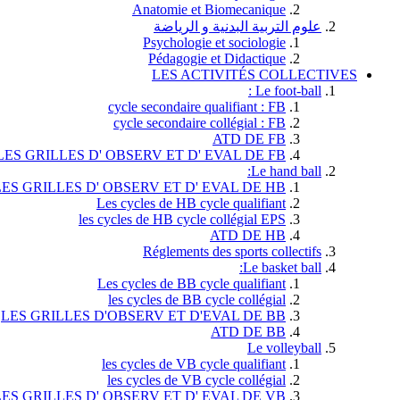
Anatomie et Biomecanique
علوم التربية البدنية و الرياضة
Psychologie et sociologie
Pédagogie et Didactique
LES ACTIVITÉS COLLECTIVES
Le foot-ball :
cycle secondaire qualifiant : FB
cycle secondaire collégial : FB
ATD DE FB
LES GRILLES D' OBSERV ET D' EVAL DE FB
Le hand ball:
LES GRILLES D' OBSERV ET D' EVAL DE HB
Les cycles de HB cycle qualifiant
les cycles de HB cycle collégial EPS
ATD DE HB
Réglements des sports collectifs
Le basket ball:
Les cycles de BB cycle qualifiant
les cycles de BB cycle collégial
LES GRILLES D'OBSERV ET D'EVAL DE BB
ATD DE BB
Le volleyball
les cycles de VB cycle qualifiant
les cycles de VB cycle collégial
LES GRILLES D' OBSERV ET D' EVAL DE VB