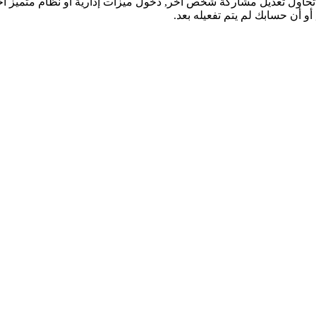
تحاول تعديل مشاركة شخص آخر, دخول ميزات إدارية أو نظام متميز آ
و أن حسابك لم يتم تفعيله بعد.