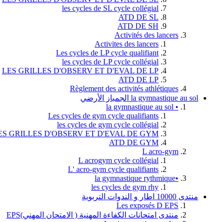
les cycles de SL cycle collégial
ATD DE SL
ATD DE SH
Activités des lancers
Activites des lancers
Les cycles de LP cycle qualifiant
les cycles de LP cycle collégial
LES GRILLES D'OBSERV ET D'EVAL DE LP
ATD DE LP
Règlement des activités athlétiques
la gymnastique au sol الجمباز الأرضي
• la gymnastique au sol
Les cycles de gym cycle qualifiants
les cycles de gym cycle collégial
ES GRILLES D'OBSERV ET D'EVAL DE GYM
ATD DE GYM
L acro-gym
L acrogym cycle collégial
L' acro-gym cycle qualifiants
•la gymnastique rythmique
les cycles de gym rhy
منتدى 10000 اطار و الندوات التربوية
Les exposés D EPS
منتدى امتحانات الكفاءة المهنية ( الامتحان المهني)EPS