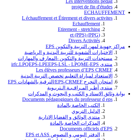
Les interventions pedag
projet de fin d'études
ECHAUFFEMENT
L échauffement et Étirement et divers activites
Echauffement
Etirement - stretching
(PPG) et (PPS)
Divers Activités
مراكز جهوية لمهن التربية والتكوين EPS
الاختبارات الشفوية للتربية البدنية و الرياضية
مستجدات التربية والتكوين -المعارف والمهارات
منتدى irfc.LPQEPS-LPEEPS-LSL - LPQME-EPS
Les élèves professeurs d’EPS CRMEF
الاستعداد لمباراة التعليم تخصص التربية البدنية
امتحان التخرج EPS-CRMEF/الترقية بالشهادات EPS
منتدى أطـر المـراقـبـة الـتربـوية
بوابة وثائق الاستاد و الكتب و البحوث و المدكرات
Documents pédagogiques du professeur d eps
الكتب الخاصة بالمادة
الدليل التربوي
منتدى الوثائق و القضايا إلادارية
المذكرات الخاصة بالمادة
Documents officiels d'EPS
الدفتر اليومي و النصوص EPS et ASS