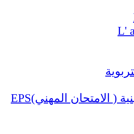
L' 
 ( الامتحان المهني)EPS